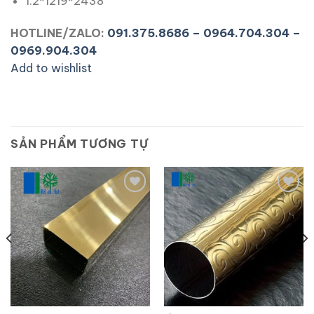
1.2*1219*2438
HOTLINE/ZALO:
091.375.8686 – 0964.704.304 –
0969.904.304
Add to wishlist
SẢN PHẨM TƯƠNG TỰ
Add to
Add to
wishlist
wishlist