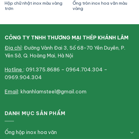
Hộp chữ nhật inox màu vàng
Ống tròn inox hoa văn màu
trơn
vàng
CÔNG TY TNHH THƯƠNG MẠI THÉP KHÁNH LÂM
Địa chỉ
: Đường Vành Đai 3, Số 68-70 Yên Duyên, P.
Yên Sở, Q. Hoàng Mai, Hà Nội
Hotline
: 091.375.8686 – 0964.704.304 –
0969.904.304
Email
: khanhlamsteel@gmail.com
DANH MỤC SẢN PHẨM
Ống hộp inox hoa văn