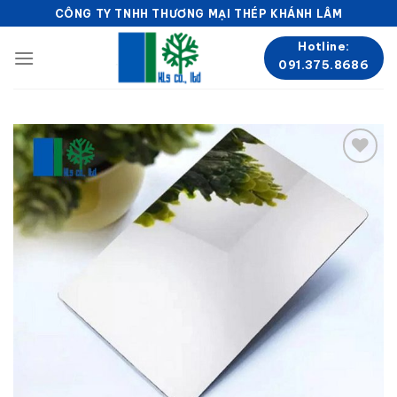
Skip
CÔNG TY TNHH THƯƠNG MẠI THÉP KHÁNH LÂM
to
Hotline:
content
091.375.8686
Add to
wishlist