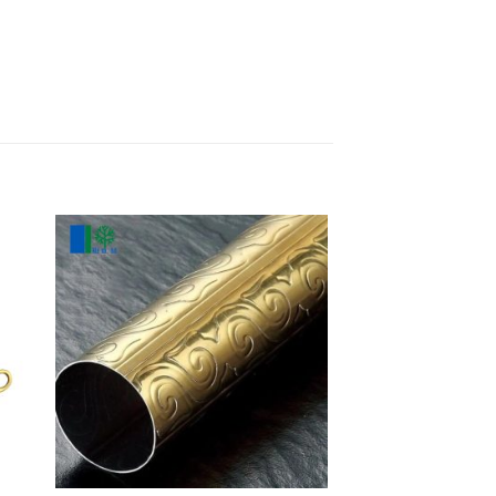
 to
Add to
ist
wishlist