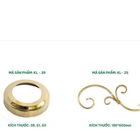
Add to
Add
wishlist
wishl