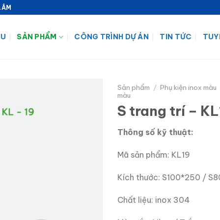
LÂM
ỆU
SẢN PHẨM
CÔNG TRÌNH DỰ ÁN
TIN TỨC
TUY
Sản phẩm
/
Phụ kiện inox màu
màu
S trang trí – K
Add to
wishlist
Thông số kỹ thuật:
Mã sản phẩm: KL19
Kích thước: S100*250 / S
Chất liệu: inox 304