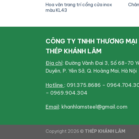
 SOS trang trí – KL
Hoa văn trang trí cổng cửa inox
Chân 
màu KL43
CÔNG TY TNHH THƯƠNG MẠI
THÉP KHÁNH LÂM
Địa chỉ
: Đường Vành Đai 3, Số 68-70 Y
Duyên, P. Yên Sở, Q. Hoàng Mai, Hà Nội
Hotline
: 091.375.8686 – 0964.704.3
– 0969.904.304
Email
: khanhlamsteel@gmail.com
Copyright 2026 ©
THÉP KHÁNH LÂM