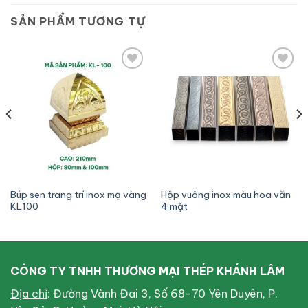
SẢN PHẨM TƯƠNG TỰ
Add to
Add to
wishlist
wishlist
Búp sen trang trí inox mạ vàng
Hộp vuông inox màu hoa văn
KL100
4 mặt
CÔNG TY TNHH THƯƠNG MẠI THÉP KHÁNH LÂM
Địa chỉ
: Đường Vành Đai 3, Số 68-70 Yên Duyên, P.