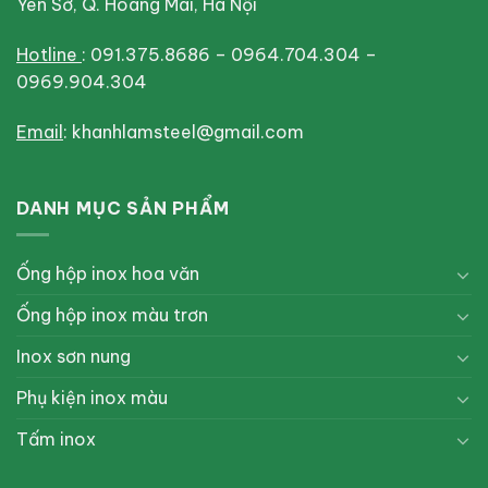
Yên Sở, Q. Hoàng Mai, Hà Nội
Hotline
: 091.375.8686 – 0964.704.304 –
0969.904.304
Email
: khanhlamsteel@gmail.com
DANH MỤC SẢN PHẨM
Ống hộp inox hoa văn
Ống hộp inox màu trơn
Inox sơn nung
Phụ kiện inox màu
Tấm inox