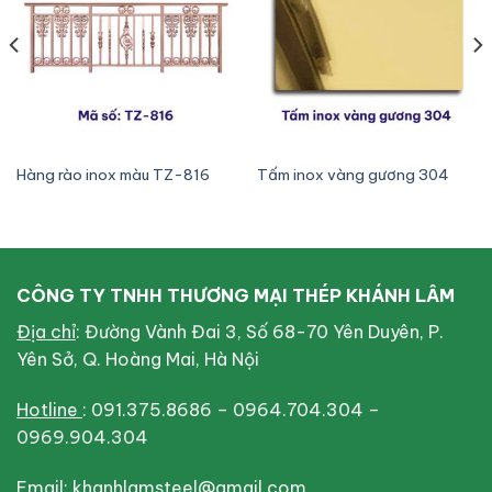
wishlist
wishlist
Hàng rào inox màu TZ-816
Tấm inox vàng gương 304
CÔNG TY TNHH THƯƠNG MẠI THÉP KHÁNH LÂM
Địa chỉ
: Đường Vành Đai 3, Số 68-70 Yên Duyên, P.
Yên Sở, Q. Hoàng Mai, Hà Nội
Hotline
: 091.375.8686 – 0964.704.304 –
0969.904.304
Email
: khanhlamsteel@gmail.com